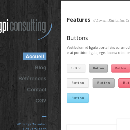
Features
// Lorem Ridiculus C
Buttons
Vestibulum id ligula porta felis euismo
erat porttitor ligula, eget lacinia odio se
Accueil
Blog
Button
Button
Button
Références
Button
Button
But
Contact
Button
CGV
2013 Cgpi Consulting
t: 05 47 74 85 25