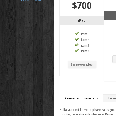
$700
iPad
item1
item2
item3
item4
En savoir plus
Consectetur Venenatis
Euis
Nulla vitae elit libero, a pharetra augu
montes, nascetur ridiculus mus.Donec i